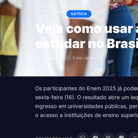
← Ver todas
NOTÍCIA
Veja como usar 
estudar no Brasi
Redação
1 min de leitura
Os participantes do Enem 2025 já podem 
sexta-feira (16). O resultado abre um le
ingresso em universidades públicas, pe
o acesso a instituições de ensino superio